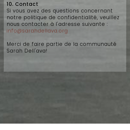
10. Contact
Si vous avez des questions concernant
notre politique de confidentialité, veuillez
nous contacter à l'adresse suivante :
info@sarahdellava.org
Merci de faire partie de la communauté
Sarah Dell'ava!