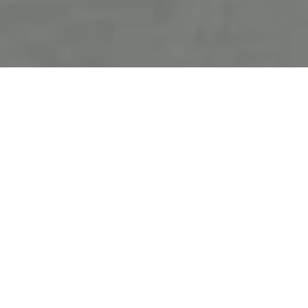
PRESSE
♦ Robert St-Amour, Extrait du blogue «
Sur
les pas du spectateur
»
, octobre 2017