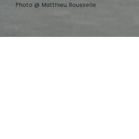
Photo @ Matthieu Rousselle
info@sarahdellava.org